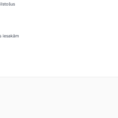
ilstošus
ēs iesakām