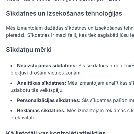
Sīkdatnes un izsekošanas tehnoloģijas
Mēs izmantojam dažādas sīkdatnes un izsekošanas tehnoloģ
pieredzi. Sīkdatnes ir mazi faili, kas tiek saglabāti jūsu 
Sīkdatņu mērķi
Neaizstājamas sīkdatnes:
Šīs sīkdatnes ir nepieci
piekļuvi drošām vietnes zonām.
Analītikas sīkdatnes:
Mēs izmantojam analītikas sīk
uzlabotu tās veiktspēju.
Personalizācijas sīkdatnes:
Šīs sīkdatnes palīdz mu
Reklāmas sīkdatnes:
Mēs izmantojam reklāmas sīkda
efektivitāti.
Kā lietotāji var kontrolēt/atteikties