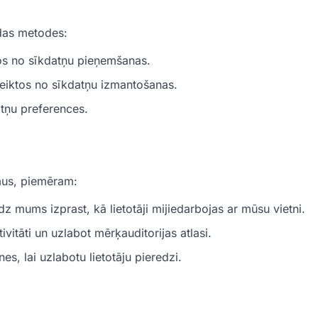
ādas metodes:
tos no sīkdatņu pieņemšanas.
tteiktos no sīkdatņu izmantošanas.
atņu preferences.
mus, piemēram:
z mums izprast, kā lietotāji mijiedarbojas ar mūsu vietni.
vitāti un uzlabot mērķauditorijas atlasi.
s, lai uzlabotu lietotāju pieredzi.