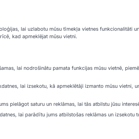
ijas, lai uzlabotu mūsu tīmekļa vietnes funkcionalitāti un 
ierīcē, kad apmeklējat mūsu vietni.
ešamas, lai nodrošinātu pamata funkcijas mūsu vietnē, piem
datnes, lai izsekotu, kā apmeklētāji izmanto mūsu vietni, u
ms pielāgot saturu un reklāmas, lai tās atbilstu jūsu intere
tnes, lai parādītu jums atbilstošas reklāmas un izsekotu t