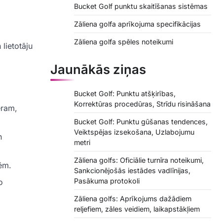
Bucket Golf punktu skaitīšanas sistēmas
Zāliena golfa aprīkojuma specifikācijas
Zāliena golfa spēles noteikumi
lietotāju
Jaunākās ziņas
Bucket Golf: Punktu atšķirības,
Korrektūras procedūras, Strīdu risināšana
ēram,
Bucket Golf: Punktu gūšanas tendences,
Veiktspējas izsekošana, Uzlabojumu
n
metri
Zāliena golfs: Oficiālie turnīra noteikumi,
sēm.
Sankcionējošās iestādes vadlīnijas,
Pasākuma protokoli
o
Zāliena golfs: Aprīkojums dažādiem
reljefiem, zāles veidiem, laikapstākļiem