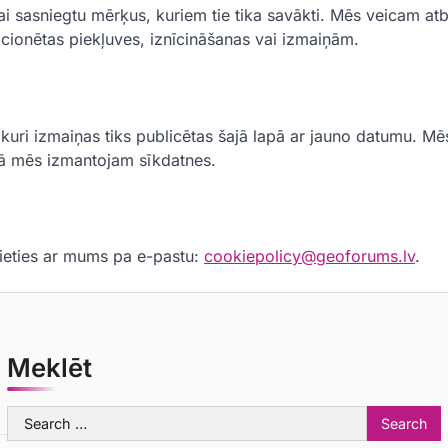
lai sasniegtu mērķus, kuriem tie tika savākti. Mēs veicam atb
cionētas piekļuves, iznīcināšanas vai izmaiņām.
bkuri izmaiņas tiks publicētas šajā lapā ar jauno datumu. M
, kā mēs izmantojam sīkdatnes.
inieties ar mums pa e-pastu:
cookiepolicy@geoforums.lv
.
Meklēt
Search
for: