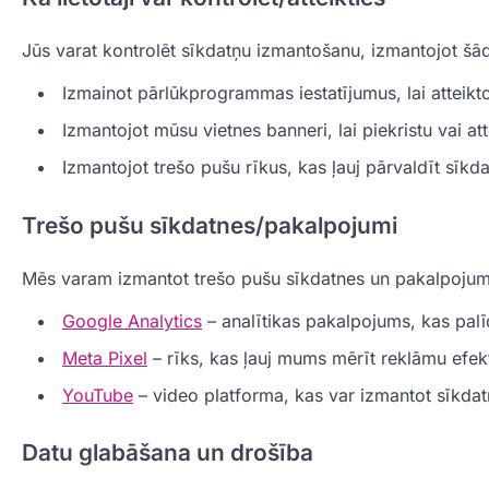
Jūs varat kontrolēt sīkdatņu izmantošanu, izmantojot š
Izmainot pārlūkprogrammas iestatījumus, lai atteik
Izmantojot mūsu vietnes banneri, lai piekristu vai a
Izmantojot trešo pušu rīkus, kas ļauj pārvaldīt sīkd
Trešo pušu sīkdatnes/pakalpojumi
Mēs varam izmantot trešo pušu sīkdatnes un pakalpoju
Google Analytics
– analītikas pakalpojums, kas palīd
Meta Pixel
– rīks, kas ļauj mums mērīt reklāmu efekti
YouTube
– video platforma, kas var izmantot sīkdatne
Datu glabāšana un drošība