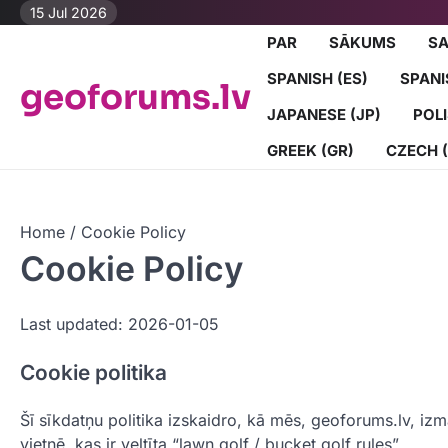
Skip
15 Jul 2026
to
PAR
SĀKUMS
SA
content
SPANISH (ES)
SPANI
geoforums.lv
JAPANESE (JP)
POLI
GREEK (GR)
CZECH 
Home
Cookie Policy
Cookie Policy
Last updated: 2026-01-05
Cookie politika
Šī sīkdatņu politika izskaidro, kā mēs, geoforums.lv, i
vietnē, kas ir veltīta “lawn golf / bucket golf rules”.