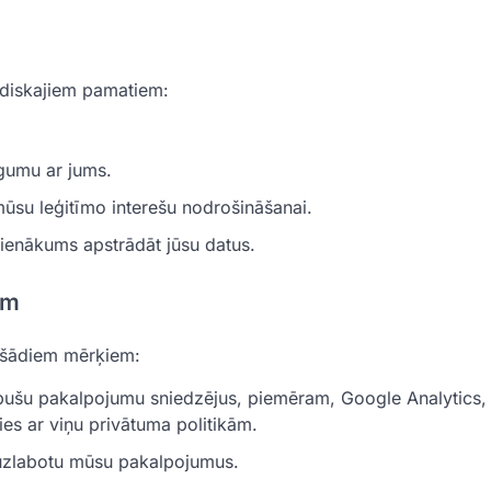
idiskajiem pamatiem:
īgumu ar jums.
ūsu leģitīmo interešu nodrošināšanai.
pienākums apstrādāt jūsu datus.
ēm
m šādiem mērķiem:
ušu pakalpojumu sniedzējus, piemēram, Google Analytics, 
ies ar viņu privātuma politikām.
 uzlabotu mūsu pakalpojumus.