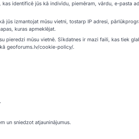
kas identificē jūs kā indivīdu, piemēram, vārdu, e-pasta ad
ā jūs izmantojat mūsu vietni, tostarp IP adresi, pārlūkpro
lapas, kuras apmeklējat.
 pieredzi mūsu vietnē. Sīkdatnes ir mazi faili, kas tiek gla
ikā geoforums.lv/cookie-policy/.
.
iem un sniedzot atjauninājumus.