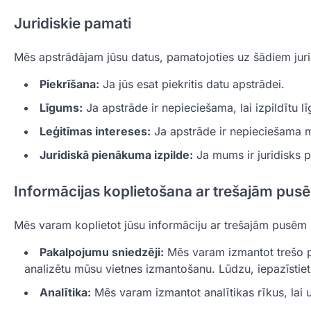
Juridiskie pamati
Mēs apstrādājam jūsu datus, pamatojoties uz šādiem jur
Piekrīšana:
Ja jūs esat piekritis datu apstrādei.
Līgums:
Ja apstrāde ir nepieciešama, lai izpildītu l
Leģitīmas intereses:
Ja apstrāde ir nepieciešama m
Juridiskā pienākuma izpilde:
Ja mums ir juridisks 
Informācijas koplietošana ar trešajām pus
Mēs varam koplietot jūsu informāciju ar trešajām pusē
Pakalpojumu sniedzēji:
Mēs varam izmantot trešo p
analizētu mūsu vietnes izmantošanu. Lūdzu, iepazīstiet
Analītika:
Mēs varam izmantot analītikas rīkus, lai