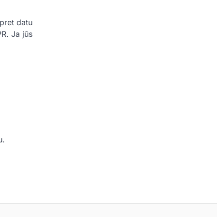
 pret datu
PR. Ja jūs
u.