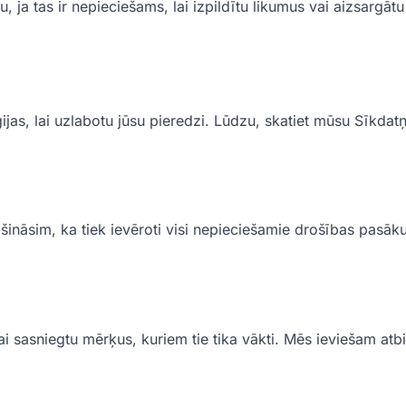
 ja tas ir nepieciešams, lai izpildītu likumus vai aizsargāt
as, lai uzlabotu jūsu pieredzi. Lūdzu, skatiet mūsu Sīkdatņ
ināsim, ka tiek ievēroti visi nepieciešamie drošības pasāk
lai sasniegtu mērķus, kuriem tie tika vākti. Mēs ieviešam atb