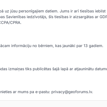
ā uz jūsu personīgajiem datiem. Jums ir arī tiesības iebilst
as Savienības iedzīvotājs, šīs tiesības ir aizsargātas ar GD
r CCPA/CPRA.
ācam informāciju no bērniem, kas jaunāki par 13 gadiem.
das izmaiņas tiks publicētas šajā lapā ar atjauninātu datum
zinieties ar mums pa e-pastu:
privacy@geoforums.lv
.