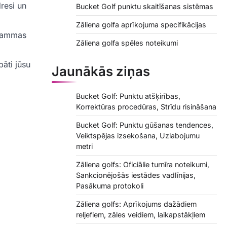
resi un
Bucket Golf punktu skaitīšanas sistēmas
Zāliena golfa aprīkojuma specifikācijas
grammas
Zāliena golfa spēles noteikumi
bāti jūsu
Jaunākās ziņas
Bucket Golf: Punktu atšķirības,
Korrektūras procedūras, Strīdu risināšana
Bucket Golf: Punktu gūšanas tendences,
Veiktspējas izsekošana, Uzlabojumu
metri
Zāliena golfs: Oficiālie turnīra noteikumi,
Sankcionējošās iestādes vadlīnijas,
Pasākuma protokoli
Zāliena golfs: Aprīkojums dažādiem
reljefiem, zāles veidiem, laikapstākļiem