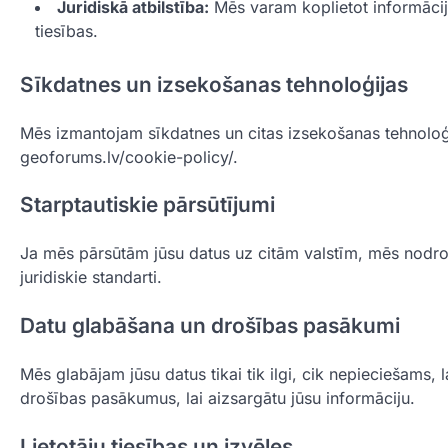
Juridiskā atbilstība:
Mēs varam koplietot informāciju,
tiesības.
Sīkdatnes un izsekošanas tehnoloģijas
Mēs izmantojam sīkdatnes un citas izsekošanas tehnoloģij
geoforums.lv/cookie-policy/.
Starptautiskie pārsūtījumi
Ja mēs pārsūtām jūsu datus uz citām valstīm, mēs nodroš
juridiskie standarti.
Datu glabāšana un drošības pasākumi
Mēs glabājam jūsu datus tikai tik ilgi, cik nepieciešams, 
drošības pasākumus, lai aizsargātu jūsu informāciju.
Lietotāju tiesības un izvēles