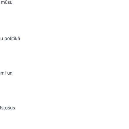
u mūsu
u politikā
umi un
ilstošus