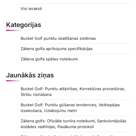
s
Visi ieraksti
p
a
Kategorijas
g
Bucket Golf punktu skaitīšanas sistēmas
i
Zāliena golfa aprīkojuma specifikācijas
n
a
Zāliena golfa spēles noteikumi
t
Jaunākās ziņas
i
o
Bucket Golf: Punktu atšķirības, Korrektūras procedūras,
Strīdu risināšana
n
Bucket Golf: Punktu gūšanas tendences, Veiktspējas
izsekošana, Uzlabojumu metri
Zāliena golfs: Oficiālie turnīra noteikumi, Sankcionējošās
iestādes vadlīnijas, Pasākuma protokoli