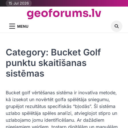
Skip
15 Jul 2026
geoforums.lv
to
content
MENU
Category:
Bucket Golf
punktu skaitīšanas
sistēmas
Bucket golf vērtēšanas sistēma ir inovatīva metode,
kā izsekot un novērtēt golfa spēlētāja sniegumu,
grupējot rezultātus specifiskās “bļodās”. Šī sistēma
uzlabo spēlētāja spēles analīzi, atvieglojot stipro un
uzlabojamo jomu identificēšanu. Ar dažādiem
pieejamiem veidiem, tostarp digitālām un manuālām