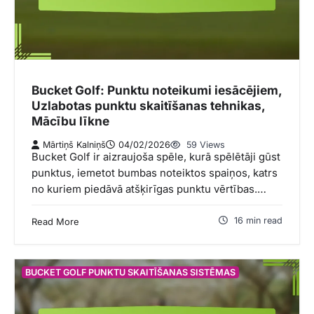
Bucket Golf: Punktu noteikumi iesācējiem,
Uzlabotas punktu skaitīšanas tehnikas,
Mācību līkne
Mārtiņš Kalniņš
04/02/2026
59 Views
Bucket Golf ir aizraujoša spēle, kurā spēlētāji gūst
punktus, iemetot bumbas noteiktos spaiņos, katrs
no kuriem piedāvā atšķirīgas punktu vērtības.…
16 min read
Read More
BUCKET GOLF PUNKTU SKAITĪŠANAS SISTĒMAS