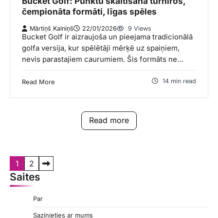
Bucket Golf: Punktu skaitīšana turnīros,
čempionāta formāti, līgas spēles
Mārtiņš Kalniņš
22/01/2026
9 Views
Bucket Golf ir aizraujoša un pieejama tradicionālā
golfa versija, kur spēlētāji mērķē uz spaiņiem,
nevis parastajiem caurumiem. Šis formāts ne…
14 min read
Read More
Read more
P
1
2
Saites
o
s
Par
t
Sazinieties ar mums