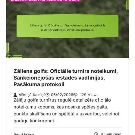
Zāliena golfs: Oficiālie turnīra noteikumi,
Sankcionējošās iestādes vadlīnijas,
Pasākuma protokoli
Mārtiņš Kalniņš
06/02/2026
129 Views
Zālāju golfa turnīrus regulē detalizēts oficiālo
noteikumu kopums, kas nosaka spēles gaitu,
punktu skaitīšanu un spēlētāju uzvedību, veicinot
godīgu konkurenci.…
16 min read
Read More