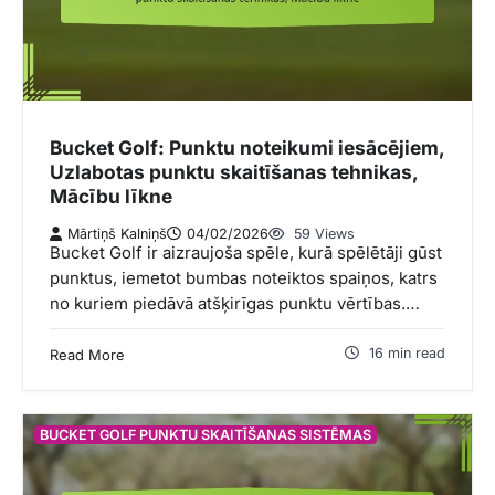
Bucket Golf: Punktu noteikumi iesācējiem,
Uzlabotas punktu skaitīšanas tehnikas,
Mācību līkne
Mārtiņš Kalniņš
04/02/2026
59 Views
Bucket Golf ir aizraujoša spēle, kurā spēlētāji gūst
punktus, iemetot bumbas noteiktos spaiņos, katrs
no kuriem piedāvā atšķirīgas punktu vērtības.…
16 min read
Read More
BUCKET GOLF PUNKTU SKAITĪŠANAS SISTĒMAS