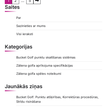
P
1
2
…
5
Saites
o
s
Par
t
Sazinieties ar mums
s
Visi ieraksti
p
a
Kategorijas
g
Bucket Golf punktu skaitīšanas sistēmas
i
Zāliena golfa aprīkojuma specifikācijas
n
a
Zāliena golfa spēles noteikumi
t
Jaunākās ziņas
i
o
Bucket Golf: Punktu atšķirības, Korrektūras procedūras,
Strīdu risināšana
n