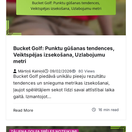
Bucket Golf: Punktu gūšanas tendences,
Veiktspējas izsekošana, Uzlabojumu
metri
Mārtiņš Kalniņš
09/02/2026
80 Views
Bucket Golf piedāvā unikālu pieeju rezultātu
tendences un snieguma metrikas izsekošanai,
ļaujot spēlētājiem sekot līdzi savai attīstībai laika
gaitā. Izmantojot…
16 min read
Read More
ZĀLIENA GOLFA SPĒLES NOTEIKUMI