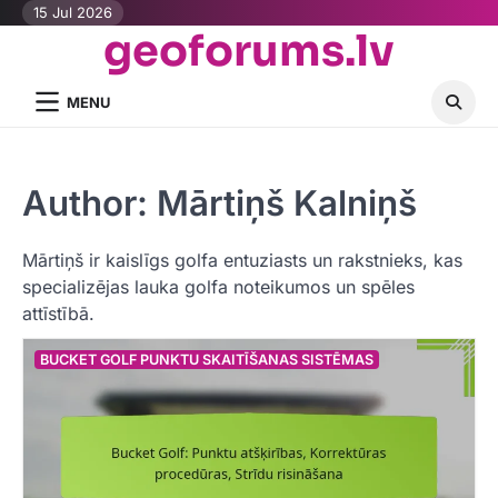
Skip
15 Jul 2026
geoforums.lv
to
content
MENU
Author:
Mārtiņš Kalniņš
Mārtiņš ir kaislīgs golfa entuziasts un rakstnieks, kas
specializējas lauka golfa noteikumos un spēles
attīstībā.
BUCKET GOLF PUNKTU SKAITĪŠANAS SISTĒMAS