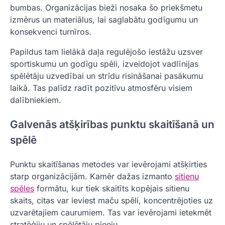
bumbas. Organizācijas bieži nosaka šo priekšmetu
izmērus un materiālus, lai saglabātu godīgumu un
konsekvenci turnīros.
Papildus tam lielākā daļa regulējošo iestāžu uzsver
sportiskumu un godīgu spēli, izveidojot vadlīnijas
spēlētāju uzvedībai un strīdu risināšanai pasākumu
laikā. Tas palīdz radīt pozitīvu atmosfēru visiem
dalībniekiem.
Galvenās atšķirības punktu skaitīšanā un
spēlē
Punktu skaitīšanas metodes var ievērojami atšķirties
starp organizācijām. Kamēr dažas izmanto
sitienu
spēles
formātu, kur tiek skaitīts kopējais sitienu
skaits, citas var ieviest maču spēli, koncentrējoties uz
uzvarētajiem caurumiem. Tas var ievērojami ietekmēt
stratēģiju un spēlētāju pieeju.