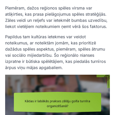
Piemēram, dažos reģionos spēles virsma var
atšķirties, kas prasa pielāgojumus spēles stratēģijās.
Zāles veidi un reljefs var ietekmēt bumbas uzvedību,
liekot vietējiem noteikumiem ņemt vērā šos faktorus.
Papildus tam kultūras ietekmes var veidot
noteikumus, ar noteiktām jomām, kas prioritizē
dažādus spēles aspektus, piemēram, spēles ātrumu
vai sociālo mijiedarbību. Šo reģionālo nianses
izpratne ir būtiska spēlētājiem, kas piedalās turnīros
ārpus viņu mājas apgabaliem.