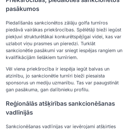
pasākumos
Piedalīšanās sankcionētos zālāju golfa turnīros
piedāvā vairākas priekšrocības. Spēlētāji bieži iegūst
piekļuvi strukturētākai konkurētspējīgai videi, kas var
uzlabot viņu prasmes un pieredzi. Turklāt
sankcionētie pasākumi var sniegt iespējas rangiem un
kvalifikācijām lielākiem turnīriem.
Vēl viena priekšrocība ir iespēja iegūt balvas un
atzinību, jo sankcionētie turnīri bieži piesaista
sponsorus un mediju uzmanību. Tas var paaugstināt
gan pasākuma, gan dalībnieku profilu.
Reģionālās atšķirības sankcionēšanas
vadlīnijās
Sankcionēšanas vadlīnijas var ievērojami atšķirties