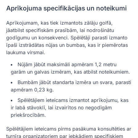
Aprīkojuma specifikācijas un noteikumi
Aprīkojumam, kas tiek izmantots zālāju golfā,
jāatbilst specifiskām prasībām, lai nodrošinātu
godīgumu un konsekvenci. Spēlētāji parasti izmanto
īpaši izstrādātas nūjas un bumbas, kas ir piemērotas
laukuma virsmai.
Nūjām jābūt maksimāli apmēram 1,2 metru
garām un galvas izmēram, kas atbilst noteikumiem.
Bumbām jābūt standarta izmēra un svara, parasti
apmēram 0,23 kg.
Spēlētājiem ieteicams izmantot aprīkojumu, kas
ir labā stāvoklī, lai izvairītos no negodīgām
priekšrocībām.
Spēlētājiem ieteicams pirms pasākuma konsultēties ar
turnīra organizatoriem par jebkādiem specifiskiem