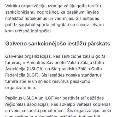
Vairāku organizāciju uzrauga zālāju golfa turnīru
sankcionēšanu, nodrošinot, ka pasākumi ievēro
noteiktos noteikumus un vadlīnijas. Šīs iestādes
palīdz saglabāt sporta integritāti un sniedz ietvaru
konkurētspējīgai spēlei.
Galveno sankcionējošo iestāžu pārskats
Galvenās organizācijas, kas sankcionē zālāju golfa
turnīrus, ir Amerikas Savienoto Valstu Zālāju Golfa
Asociācija (USLGA) un Starptautiskā Zālāju Golfa
Federācija (ILGF). Šīs iestādes nosaka standartus
turnīra spēlei un sniedz resursus pasākumu
organizatoriem.
Papildus USLGA un ILGF var pastāvēt arī dažādas
reģionālās asociācijas, kas apkalpo vietējās kopienas
un veicina sportu pamatlīmenī. Šīs organizācijas bieži
vien saskan ar galvenajām iestādēm, bet var būt