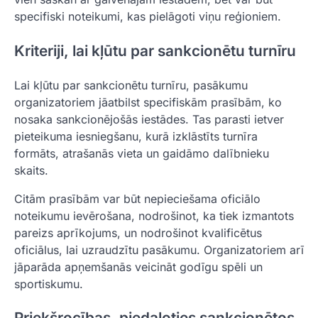
specifiski noteikumi, kas pielāgoti viņu reģioniem.
Kriteriji, lai kļūtu par sankcionētu turnīru
Lai kļūtu par sankcionētu turnīru, pasākumu
organizatoriem jāatbilst specifiskām prasībām, ko
nosaka sankcionējošās iestādes. Tas parasti ietver
pieteikuma iesniegšanu, kurā izklāstīts turnīra
formāts, atrašanās vieta un gaidāmo dalībnieku
skaits.
Citām prasībām var būt nepieciešama oficiālo
noteikumu ievērošana, nodrošinot, ka tiek izmantots
pareizs aprīkojums, un nodrošinot kvalificētus
oficiālus, lai uzraudzītu pasākumu. Organizatoriem arī
jāparāda apņemšanās veicināt godīgu spēli un
sportiskumu.
Priekšrocības, piedaloties sankcionētos