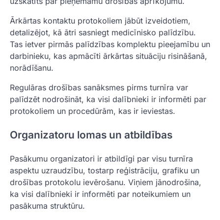
uzskatīts par pieņemamu drošības aprīkojumu.
Ārkārtas kontaktu protokoliem jābūt izveidotiem,
detalizējot, kā ātri sasniegt medicīnisko palīdzību.
Tas ietver pirmās palīdzības komplektu pieejamību un
darbinieku, kas apmācīti ārkārtas situāciju risināšanā,
norādīšanu.
Regulāras drošības sanāksmes pirms turnīra var
palīdzēt nodrošināt, ka visi dalībnieki ir informēti par
protokoliem un procedūrām, kas ir ieviestas.
Organizatoru lomas un atbildības
Pasākumu organizatori ir atbildīgi par visu turnīra
aspektu uzraudzību, tostarp reģistrāciju, grafiku un
drošības protokolu ievērošanu. Viņiem jānodrošina,
ka visi dalībnieki ir informēti par noteikumiem un
pasākuma struktūru.