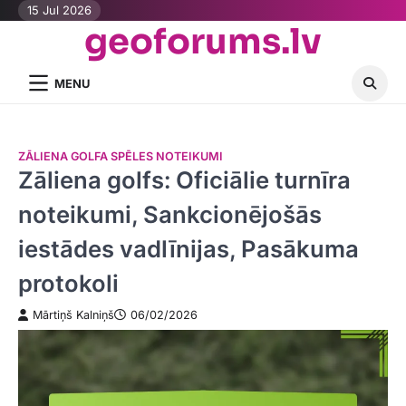
Skip
15 Jul 2026
geoforums.lv
to
content
MENU
ZĀLIENA GOLFA SPĒLES NOTEIKUMI
Zāliena golfs: Oficiālie turnīra
noteikumi, Sankcionējošās
iestādes vadlīnijas, Pasākuma
protokoli
Mārtiņš Kalniņš
06/02/2026