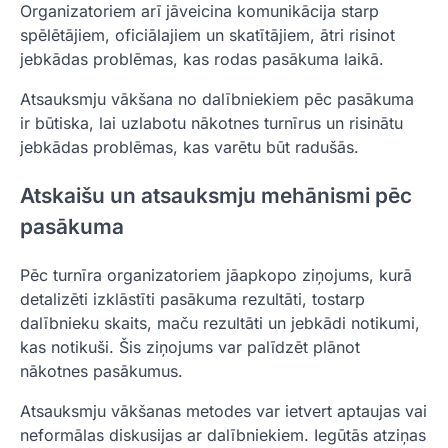
Organizatoriem arī jāveicina komunikācija starp
spēlētājiem, oficiālajiem un skatītājiem, ātri risinot
jebkādas problēmas, kas rodas pasākuma laikā.
Atsauksmju vākšana no dalībniekiem pēc pasākuma
ir būtiska, lai uzlabotu nākotnes turnīrus un risinātu
jebkādas problēmas, kas varētu būt radušās.
Atskaišu un atsauksmju mehānismi pēc
pasākuma
Pēc turnīra organizatoriem jāapkopo ziņojums, kurā
detalizēti izklāstīti pasākuma rezultāti, tostarp
dalībnieku skaits, maču rezultāti un jebkādi notikumi,
kas notikuši. Šis ziņojums var palīdzēt plānot
nākotnes pasākumus.
Atsauksmju vākšanas metodes var ietvert aptaujas vai
neformālas diskusijas ar dalībniekiem. Iegūtās atziņas