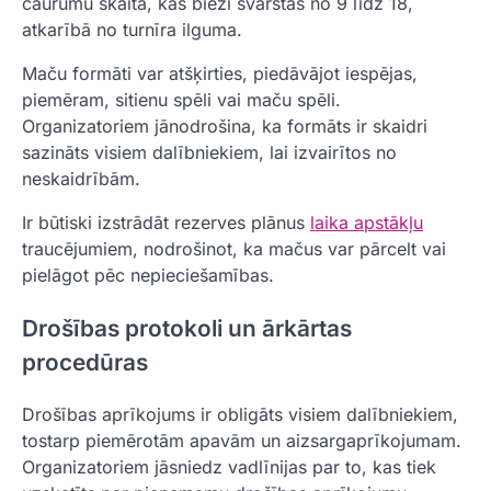
caurumu skaita, kas bieži svārstās no 9 līdz 18,
atkarībā no turnīra ilguma.
Maču formāti var atšķirties, piedāvājot iespējas,
piemēram, sitienu spēli vai maču spēli.
Organizatoriem jānodrošina, ka formāts ir skaidri
sazināts visiem dalībniekiem, lai izvairītos no
neskaidrībām.
Ir būtiski izstrādāt rezerves plānus
laika apstākļu
traucējumiem, nodrošinot, ka mačus var pārcelt vai
pielāgot pēc nepieciešamības.
Drošības protokoli un ārkārtas
procedūras
Drošības aprīkojums ir obligāts visiem dalībniekiem,
tostarp piemērotām apavām un aizsargaprīkojumam.
Organizatoriem jāsniedz vadlīnijas par to, kas tiek