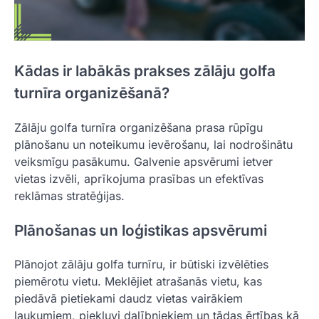
Kādas ir labākās prakses zālāju golfa
turnīra organizēšanā?
Zālāju golfa turnīra organizēšana prasa rūpīgu
plānošanu un noteikumu ievērošanu, lai nodrošinātu
veiksmīgu pasākumu. Galvenie apsvērumi ietver
vietas izvēli, aprīkojuma prasības un efektīvas
reklāmas stratēģijas.
Plānošanas un loģistikas apsvērumi
Plānojot zālāju golfa turnīru, ir būtiski izvēlēties
piemērotu vietu. Meklējiet atrašanās vietu, kas
piedāvā pietiekami daudz vietas vairākiem
laukumiem, piekļuvi dalībniekiem un tādas ērtības kā