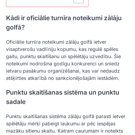
Kādi ir oficiālie turnīra noteikumi zālāju
golfā?
Oficiālie turnīra noteikumi zālāju golfā ietver
visaptverošu vadlīniju kopumu, kas regulē spēles
gaitu, punktu skaitīšanu un spēlētāju uzvedību. Šie
noteikumi nodrošina godīgu konkurenci un sniedz
ietvaru pasākumu organizēšanai, kas var nedaudz
atšķirties atkarībā no sankcionējošajām iestādēm.
Punktu skaitīšanas sistēma un punktu
sadale
Punktu skaitīšanas sistēma zālāju golfā parasti ietver
spēlētāju mērķi pabeigt laukumu ar pēc iespējas
mazāku sitienu skaitu. Katram caurumam ir noteikts