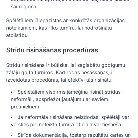
šai reģionai.
Spēlētājiem jāiepazīstas ar konkrētās organizācijas
noteikumiem, kas rīko turnīru, lai nodrošinātu
atbilstību.
Strīdu risināšanas procedūras
Strīdu risināšana ir būtiska, lai saglabātu godīgumu
zālāju golfa turnīros. Kad rodas nesaskaņas, ir
izveidotas procedūras, lai efektīvi tās risinātu.
Spēlētājiem vispirms jāmēģina risināt strīdus
neformāli, apspriežot jautājumu ar saviem
pretiniekiem.
Ja neformāla risināšana neizdodas, spēlētāji var
vērsties pie noteikta turnīra oficiāla vai tiesneša.
Strīda dokumentācija, tostarp rezultātu kartes un