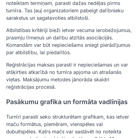
noteiktam termiņam, parasti dažas nedēļas pirms
turnīra. Tas ļauj organizatoriem pabeigt dalībnieku
sarakstus un sagatavoties atbilstoši.
Atbilstības kritēriji bieži ietver vecuma ierobežojumus,
prasmju līmeņus un dalību atzītās asociācijās.
Komandām var būt nepieciešams sniegt pierādījumus
par atbilstību, lai piedalītos.
Reģistrācijas maksas parasti ir nepieciešamas un var
atšķirties atkarībā no turnīra apjoma un atrašanās
vietas. Maksājumu metodes jānorāda skaidri
reģistrācijas procesā.
Pasākumu grafika un formāta vadlīnijas
Turnīri parasti seko strukturētam grafikam, kas ietver
maču formātus, piemēram, vienspēles vai
dubultspēles. Katrs mačs var sastāvēt no noteikta