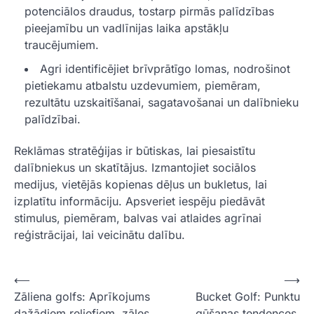
potenciālos draudus, tostarp pirmās palīdzības
pieejamību un vadlīnijas laika apstākļu
traucējumiem.
Agri identificējiet brīvprātīgo lomas, nodrošinot
pietiekamu atbalstu uzdevumiem, piemēram,
rezultātu uzskaitīšanai, sagatavošanai un dalībnieku
palīdzībai.
Reklāmas stratēģijas ir būtiskas, lai piesaistītu
dalībniekus un skatītājus. Izmantojiet sociālos
medijus, vietējās kopienas dēļus un bukletus, lai
izplatītu informāciju. Apsveriet iespēju piedāvāt
stimulus, piemēram, balvas vai atlaides agrīnai
reģistrācijai, lai veicinātu dalību.
P
⟵
⟶
Zāliena golfs: Aprīkojums
Bucket Golf: Punktu
o
dažādiem reljefiem, zāles
gūšanas tendences,