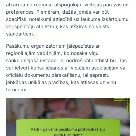
atkarībā no reģiona, atspoguļojot vietējās paražas un
preferences. Piemēram, dažās jomās var būt
specifiski noteikumi attiecībā uz laukuma izkārtojumu
vai spēlētāju atbilstību, kas atšķiras no valsts
standartiem.
Pasākumu organizatoriem jāiepazīstas ar
reģionālajām vadlīnijām, ko nosaka viņu
sankcionējošā iestāde, lai nodrošinātu atbilstību. Tas
var ietvert konsultēšanos ar vietējām asociācijām vai
oficiālu dokumentu pārskatīšanu, lai saprastu
jebkādas unikālas prasības, kas attiecas uz viņu
turnīriem.