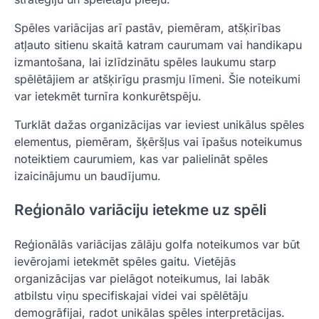
Spēles variācijas arī pastāv, piemēram, atšķirības
atļauto sitienu skaitā katram caurumam vai handikapu
izmantošana, lai izlīdzinātu spēles laukumu starp
spēlētājiem ar atšķirīgu prasmju līmeni. Šie noteikumi
var ietekmēt turnīra konkurētspēju.
Turklāt dažas organizācijas var ieviest unikālus spēles
elementus, piemēram, šķēršļus vai īpašus noteikumus
noteiktiem caurumiem, kas var palielināt spēles
izaicinājumu un baudījumu.
Reģionālo variāciju ietekme uz spēli
Reģionālās variācijas zālāju golfa noteikumos var būt
ievērojami ietekmēt spēles gaitu. Vietējās
organizācijas var pielāgot noteikumus, lai labāk
atbilstu viņu specifiskajai videi vai spēlētāju
demogrāfijai, radot unikālas spēles interpretācijas.