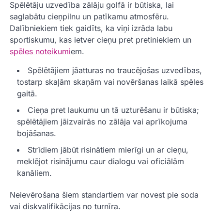
Spēlētāju uzvedība zālāju golfā ir būtiska, lai
saglabātu cieņpilnu un patīkamu atmosfēru.
Dalībniekiem tiek gaidīts, ka viņi izrāda labu
sportiskumu, kas ietver cieņu pret pretiniekiem un
spēles noteikumi
em.
Spēlētājiem jāatturas no traucējošas uzvedības,
tostarp skaļām skaņām vai novēršanas laikā spēles
gaitā.
Cieņa pret laukumu un tā uzturēšanu ir būtiska;
spēlētājiem jāizvairās no zālāja vai aprīkojuma
bojāšanas.
Strīdiem jābūt risinātiem mierīgi un ar cieņu,
meklējot risinājumu caur dialogu vai oficiālām
kanāliem.
Neievērošana šiem standartiem var novest pie soda
vai diskvalifikācijas no turnīra.