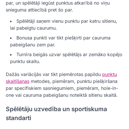
par, un spēlētāji iegūst punktus atkarībā no viņu
snieguma attiecībā pret šo par.
Spēlētāji saņem vienu punktu par katru sitienu,
lai pabeigtu caurumu.
Bonusa punkti var tikt piešķirti par cauruma
pabeigšanu zem par.
Turnīra beigās uzvar spēlētājs ar zemāko kopējo
punktu skaitu.
Dažās variācijās var tikt piemērotas papildu
punktu
skaitīšanas
metodes, piemēram, punktu piešķiršana
par specifiskiem sasniegumiem, piemēram, hole-in-
one vai cauruma pabeigšanu noteiktā sitienu skaitā.
Spēlētāju uzvedība un sportiskuma
standarti