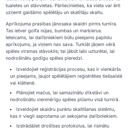
tualetes un stāvvietas. Pārliecinieties, ka vieta var ērti
uzņemt gaidāmo spēlētāju un skatītāju skaitu.
Aprīkojuma prasības jānosaka skaidri pirms turnīra.
Tas ietver golfa nūjas, bumbas un marķierus.
Ieteicams, lai dalībniekiem būtu pieejams papildu
aprīkojums, ja viņiem nav sava. Turklāt jāņem vērā
spēles virsmas stāvoklis; tai jābūt labi uzturētai, lai
nodrošinātu godīgu spēles pieredzi.
Izveidojiet reģistrācijas procesu, kas ir vienkāršs
un pieejams, ļaujot spēlētājiem reģistrēties tiešsaistē
vai klātienē.
Plānojiet mačus, lai samazinātu dīkstāvi un
nodrošinātu vienmērīgu spēles plūsmu visā turnīrā.
Izveidojiet skaidru punktu skaitīšanas sistēmu,
kas ir viegli saprotama un sekojama dalībniekiem.
Izstrādājiet drošības protokolus, lai risinātu