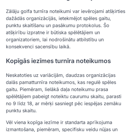
Zālāju golfa turnīra noteikumi var ievērojami atšķirties
dažādās organizācijās, ietekmējot spēles gaitu,
punktu skaitīšanu un pasākumu protokolus. Šo
atšķirību izpratne ir būtiska spēlētājiem un
organizatoriem, lai nodrošinātu atbilstību un
konsekvenci sacensību laikā.
Kopīgās iezīmes turnīra noteikumos
Neskatoties uz variācijām, daudzas organizācijas
dalās pamatturnīra noteikumos, kas regulē spēles
gaitu. Piemēram, lielākā daļa noteikumu prasa
spēlētājiem pabeigt noteiktu caurumu skaitu, parasti
no 9 līdz 18, ar mērķi sasniegt pēc iespējas zemāku
punktu skaitu.
Vēl viena kopīga iezīme ir standarta aprīkojuma
izmantošana, piemēram, specifisku veidu nūjas un