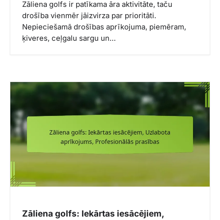
Zāliena golfs ir patīkama āra aktivitāte, taču
drošība vienmēr jāizvirza par prioritāti.
Nepieciešamā drošības aprīkojuma, piemēram,
ķiveres, ceļgalu sargu un…
Zāliena golfs: Iekārtas iesācējiem,