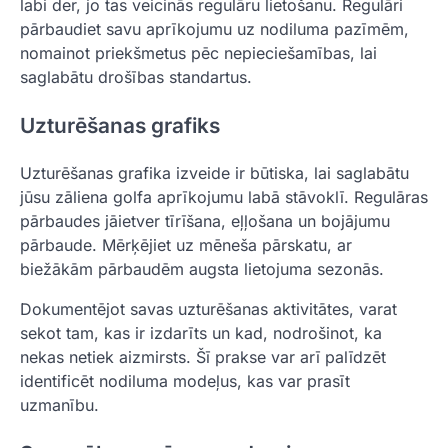
labi der, jo tas veicinās regulāru lietošanu. Regulāri
pārbaudiet savu aprīkojumu uz nodiluma pazīmēm,
nomainot priekšmetus pēc nepieciešamības, lai
saglabātu drošības standartus.
Uzturēšanas grafiks
Uzturēšanas grafika izveide ir būtiska, lai saglabātu
jūsu zāliena golfa aprīkojumu labā stāvoklī. Regulāras
pārbaudes jāietver tīrīšana, eļļošana un bojājumu
pārbaude. Mērķējiet uz mēneša pārskatu, ar
biežākām pārbaudēm augsta lietojuma sezonās.
Dokumentējot savas uzturēšanas aktivitātes, varat
sekot tam, kas ir izdarīts un kad, nodrošinot, ka
nekas netiek aizmirsts. Šī prakse var arī palīdzēt
identificēt nodiluma modeļus, kas var prasīt
uzmanību.