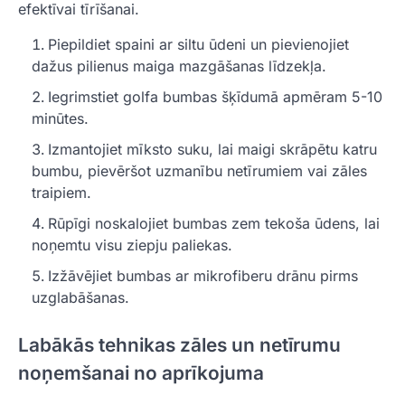
efektīvai tīrīšanai.
Piepildiet spaini ar siltu ūdeni un pievienojiet
dažus pilienus maiga mazgāšanas līdzekļa.
Iegrimstiet golfa bumbas šķīdumā apmēram 5-10
minūtes.
Izmantojiet mīksto suku, lai maigi skrāpētu katru
bumbu, pievēršot uzmanību netīrumiem vai zāles
traipiem.
Rūpīgi noskalojiet bumbas zem tekoša ūdens, lai
noņemtu visu ziepju paliekas.
Izžāvējiet bumbas ar mikrofiberu drānu pirms
uzglabāšanas.
Labākās tehnikas zāles un netīrumu
noņemšanai no aprīkojuma