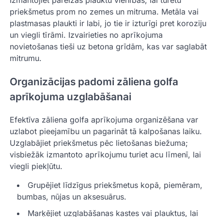
priekšmetus prom no zemes un mitruma. Metāla vai
plastmasas plaukti ir labi, jo tie ir izturīgi pret koroziju
un viegli tīrāmi. Izvairieties no aprīkojuma
novietošanas tieši uz betona grīdām, kas var saglabāt
mitrumu.
Organizācijas padomi zāliena golfa
aprīkojuma uzglabāšanai
Efektīva zāliena golfa aprīkojuma organizēšana var
uzlabot pieejamību un pagarināt tā kalpošanas laiku.
Uzglabājiet priekšmetus pēc lietošanas biežuma;
visbiežāk izmantoto aprīkojumu turiet acu līmenī, lai
viegli piekļūtu.
Grupējiet līdzīgus priekšmetus kopā, piemēram,
bumbas, nūjas un aksesuārus.
Marķējiet uzglabāšanas kastes vai plauktus, lai