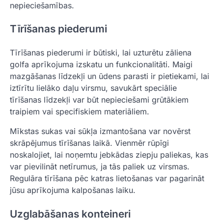
nepieciešamības.
Tīrīšanas piederumi
Tīrīšanas piederumi ir būtiski, lai uzturētu zāliena
golfa aprīkojuma izskatu un funkcionalitāti. Maigi
mazgāšanas līdzekļi un ūdens parasti ir pietiekami, lai
iztīrītu lielāko daļu virsmu, savukārt speciālie
tīrīšanas līdzekļi var būt nepieciešami grūtākiem
traipiem vai specifiskiem materiāliem.
Mīkstas sukas vai sūkļa izmantošana var novērst
skrāpējumus tīrīšanas laikā. Vienmēr rūpīgi
noskalojiet, lai noņemtu jebkādas ziepju paliekas, kas
var pievilināt netīrumus, ja tās paliek uz virsmas.
Regulāra tīrīšana pēc katras lietošanas var pagarināt
jūsu aprīkojuma kalpošanas laiku.
Uzglabāšanas konteineri