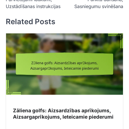
t
Uzstādīšanas instrukcijas
Sasniegumu svinēšana
n
Related Posts
a
v
i
g
a
t
i
o
n
Zāliena golfs: Aizsardzības aprīkojums,
Aizsargaprīkojums, Ieteicamie piederumi