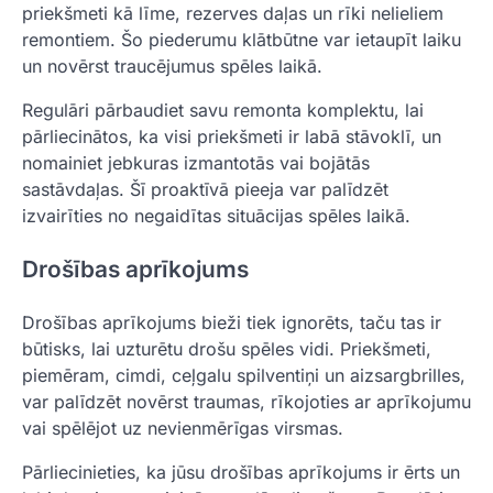
priekšmeti kā līme, rezerves daļas un rīki nelieliem
remontiem. Šo piederumu klātbūtne var ietaupīt laiku
un novērst traucējumus spēles laikā.
Regulāri pārbaudiet savu remonta komplektu, lai
pārliecinātos, ka visi priekšmeti ir labā stāvoklī, un
nomainiet jebkuras izmantotās vai bojātās
sastāvdaļas. Šī proaktīvā pieeja var palīdzēt
izvairīties no negaidītas situācijas spēles laikā.
Drošības aprīkojums
Drošības aprīkojums bieži tiek ignorēts, taču tas ir
būtisks, lai uzturētu drošu spēles vidi. Priekšmeti,
piemēram, cimdi, ceļgalu spilventiņi un aizsargbrilles,
var palīdzēt novērst traumas, rīkojoties ar aprīkojumu
vai spēlējot uz nevienmērīgas virsmas.
Pārliecinieties, ka jūsu drošības aprīkojums ir ērts un