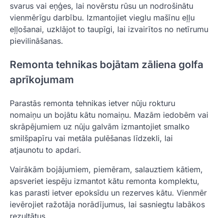
svarus vai eņģes, lai novērstu rūsu un nodrošinātu
vienmērīgu darbību. Izmantojiet vieglu mašīnu eļļu
eļļošanai, uzklājot to taupīgi, lai izvairītos no netīrumu
pievilināšanas.
Remonta tehnikas bojātam zāliena golfa
aprīkojumam
Parastās remonta tehnikas ietver nūju rokturu
nomaiņu un bojātu kātu nomaiņu. Mazām iedobēm vai
skrāpējumiem uz nūju galvām izmantojiet smalko
smilšpapīru vai metāla pulēšanas līdzekli, lai
atjaunotu to apdari.
Vairākām bojājumiem, piemēram, salauztiem kātiem,
apsveriet iespēju izmantot kātu remonta komplektu,
kas parasti ietver epoksīdu un rezerves kātu. Vienmēr
ievērojiet ražotāja norādījumus, lai sasniegtu labākos
rezultātus.