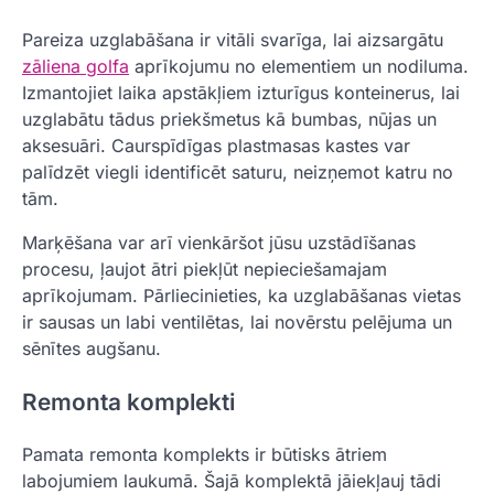
Pareiza uzglabāšana ir vitāli svarīga, lai aizsargātu
zāliena golfa
aprīkojumu no elementiem un nodiluma.
Izmantojiet laika apstākļiem izturīgus konteinerus, lai
uzglabātu tādus priekšmetus kā bumbas, nūjas un
aksesuāri. Caurspīdīgas plastmasas kastes var
palīdzēt viegli identificēt saturu, neizņemot katru no
tām.
Marķēšana var arī vienkāršot jūsu uzstādīšanas
procesu, ļaujot ātri piekļūt nepieciešamajam
aprīkojumam. Pārliecinieties, ka uzglabāšanas vietas
ir sausas un labi ventilētas, lai novērstu pelējuma un
sēnītes augšanu.
Remonta komplekti
Pamata remonta komplekts ir būtisks ātriem
labojumiem laukumā. Šajā komplektā jāiekļauj tādi