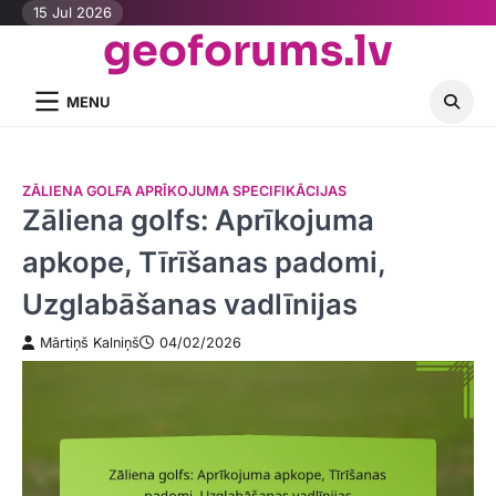
Skip
15 Jul 2026
geoforums.lv
to
content
MENU
ZĀLIENA GOLFA APRĪKOJUMA SPECIFIKĀCIJAS
Zāliena golfs: Aprīkojuma
apkope, Tīrīšanas padomi,
Uzglabāšanas vadlīnijas
Mārtiņš Kalniņš
04/02/2026