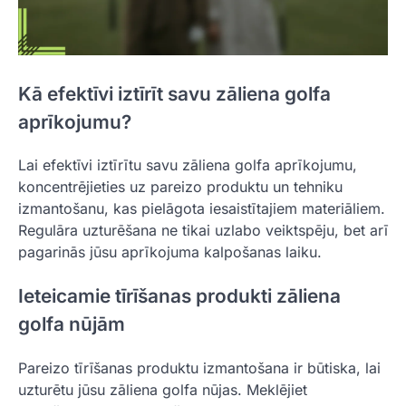
Kā efektīvi iztīrīt savu zāliena golfa
aprīkojumu?
Lai efektīvi iztīrītu savu zāliena golfa aprīkojumu,
koncentrējieties uz pareizo produktu un tehniku
izmantošanu, kas pielāgota iesaistītajiem materiāliem.
Regulāra uzturēšana ne tikai uzlabo veiktspēju, bet arī
pagarinās jūsu aprīkojuma kalpošanas laiku.
Ieteicamie tīrīšanas produkti zāliena
golfa nūjām
Pareizo tīrīšanas produktu izmantošana ir būtiska, lai
uzturētu jūsu zāliena golfa nūjas. Meklējiet