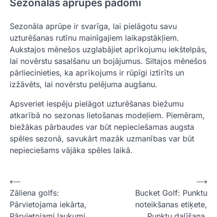
Sezonālas aprūpes padomi
Sezonāla aprūpe ir svarīga, lai pielāgotu savu
uzturēšanas rutīnu mainīgajiem laikapstākļiem.
Aukstajos mēnešos uzglabājiet aprīkojumu iekštelpās,
lai novērstu sasalšanu un bojājumus. Siltajos mēnešos
pārliecinieties, ka aprīkojums ir rūpīgi iztīrīts un
izžāvēts, lai novērstu pelējuma augšanu.
Apsveriet iespēju pielāgot uzturēšanas biežumu
atkarībā no sezonas lietošanas modeļiem. Piemēram,
biežākas pārbaudes var būt nepieciešamas augsta
spēles sezonā, savukārt mazāk uzmanības var būt
nepieciešams vājāka spēles laikā.
P
⟵
⟶
Zāliena golfs:
Bucket Golf: Punktu
o
Pārvietojama iekārta,
noteikšanas etiķete,
s
Pārvietojami laukumi,
Punktu dalīšana,