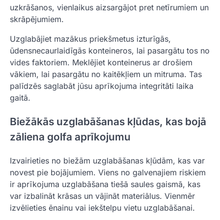
uzkrāšanos, vienlaikus aizsargājot pret netīrumiem un
skrāpējumiem.
Uzglabājiet mazākus priekšmetus izturīgās,
ūdensnecaurlaidīgās konteineros, lai pasargātu tos no
vides faktoriem. Meklējiet konteinerus ar drošiem
vākiem, lai pasargātu no kaitēkļiem un mitruma. Tas
palīdzēs saglabāt jūsu aprīkojuma integritāti laika
gaitā.
Biežākās uzglabāšanas kļūdas, kas bojā
zāliena golfa aprīkojumu
Izvairieties no biežām uzglabāšanas kļūdām, kas var
novest pie bojājumiem. Viens no galvenajiem riskiem
ir aprīkojuma uzglabāšana tiešā saules gaismā, kas
var izbalināt krāsas un vājināt materiālus. Vienmēr
izvēlieties ēnainu vai iekštelpu vietu uzglabāšanai.