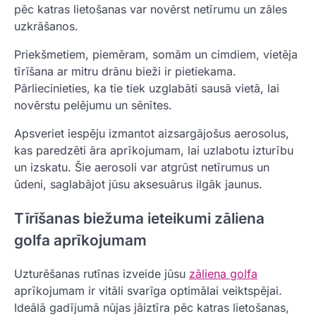
pēc katras lietošanas var novērst netīrumu un zāles
uzkrāšanos.
Priekšmetiem, piemēram, somām un cimdiem, vietēja
tīrīšana ar mitru drānu bieži ir pietiekama.
Pārliecinieties, ka tie tiek uzglabāti sausā vietā, lai
novērstu pelējumu un sēnītes.
Apsveriet iespēju izmantot aizsargājošus aerosolus,
kas paredzēti āra aprīkojumam, lai uzlabotu izturību
un izskatu. Šie aerosoli var atgrūst netīrumus un
ūdeni, saglabājot jūsu aksesuārus ilgāk jaunus.
Tīrīšanas biežuma ieteikumi zāliena
golfa aprīkojumam
Uzturēšanas rutīnas izveide jūsu
zāliena golfa
aprīkojumam ir vitāli svarīga optimālai veiktspējai.
Ideālā gadījumā nūjas jāiztīra pēc katras lietošanas,