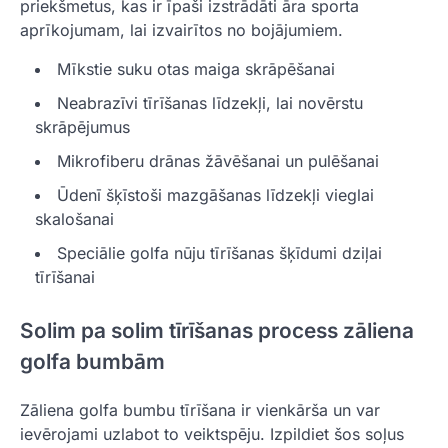
priekšmetus, kas ir īpaši izstrādāti āra sporta
aprīkojumam, lai izvairītos no bojājumiem.
Mīkstie suku otas maiga skrāpēšanai
Neabrazīvi tīrīšanas līdzekļi, lai novērstu
skrāpējumus
Mikrofiberu drānas žāvēšanai un pulēšanai
Ūdenī šķīstoši mazgāšanas līdzekļi vieglai
skalošanai
Speciālie golfa nūju tīrīšanas šķīdumi dziļai
tīrīšanai
Solim pa solim tīrīšanas process zāliena
golfa bumbām
Zāliena golfa bumbu tīrīšana ir vienkārša un var
ievērojami uzlabot to veiktspēju. Izpildiet šos soļus