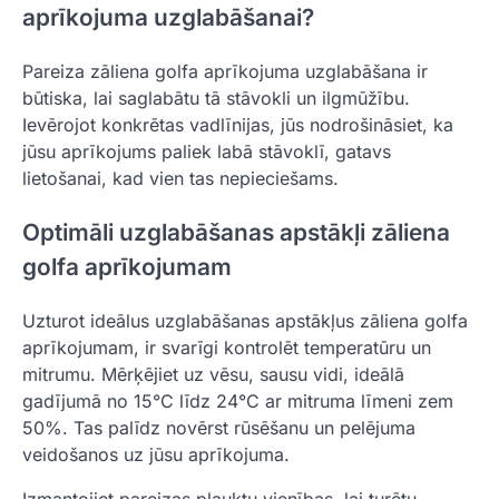
aprīkojuma uzglabāšanai?
Pareiza zāliena golfa aprīkojuma uzglabāšana ir
būtiska, lai saglabātu tā stāvokli un ilgmūžību.
Ievērojot konkrētas vadlīnijas, jūs nodrošināsiet, ka
jūsu aprīkojums paliek labā stāvoklī, gatavs
lietošanai, kad vien tas nepieciešams.
Optimāli uzglabāšanas apstākļi zāliena
golfa aprīkojumam
Uzturot ideālus uzglabāšanas apstākļus zāliena golfa
aprīkojumam, ir svarīgi kontrolēt temperatūru un
mitrumu. Mērķējiet uz vēsu, sausu vidi, ideālā
gadījumā no 15°C līdz 24°C ar mitruma līmeni zem
50%. Tas palīdz novērst rūsēšanu un pelējuma
veidošanos uz jūsu aprīkojuma.
Izmantojiet pareizas plauktu vienības, lai turētu