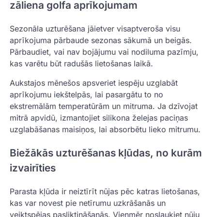
zāliena golfa aprīkojumam
Sezonāla uzturēšana jāietver visaptveroša visu
aprīkojuma pārbaude sezonas sākumā un beigās.
Pārbaudiet, vai nav bojājumu vai nodiluma pazīmju,
kas varētu būt radušās lietošanas laikā.
Aukstajos mēnešos apsveriet iespēju uzglabāt
aprīkojumu iekštelpās, lai pasargātu to no
ekstremālām temperatūrām un mitruma. Ja dzīvojat
mitrā apvidū, izmantojiet silikona želejas paciņas
uzglabāšanas maisiņos, lai absorbētu lieko mitrumu.
Biežākās uzturēšanas kļūdas, no kurām
izvairīties
Parasta kļūda ir neiztīrīt nūjas pēc katras lietošanas,
kas var novest pie netīrumu uzkrāšanās un
veiktspējas pasliktināšanās. Vienmēr noslaukiet nūju