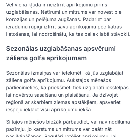
Vēl viena kļūda ir neiztīrīt aprīkojumu pirms
uzglabāšanas. Netīrumi un mitrums var novest pie
korozijas un pelējuma augšanas. Padariet par
ieradumu rūpīgi iztīrīt savu aprīkojumu pēc katras
lietošanas, lai nodrošinātu, ka tas paliek labā stāvoklī.
Sezonālas uzglabāšanas apsvērumi
zāliena golfa aprīkojumam
Sezonālas izmaiņas var ietekmēt, kā jūs uzglabājat
zāliena golfa aprīkojumu. Aukstajos mēnešos
pārliecinieties, ka priekšmeti tiek uzglabāti iekštelpās,
lai novērstu sasalšanu un plaisāšanu. Ja dzīvojat
reģionā ar skarbiem ziemas apstākļiem, apsveriet
iespēju iekļaut visu aprīkojumu iekšā.
Siltajos mēnešos biežāk pārbaudiet, vai nav nodiluma
pazīmju, jo karstums un mitrums var paātrināt
pasliktināšanos. Regulāri rotējiet aprīkojumu, lai