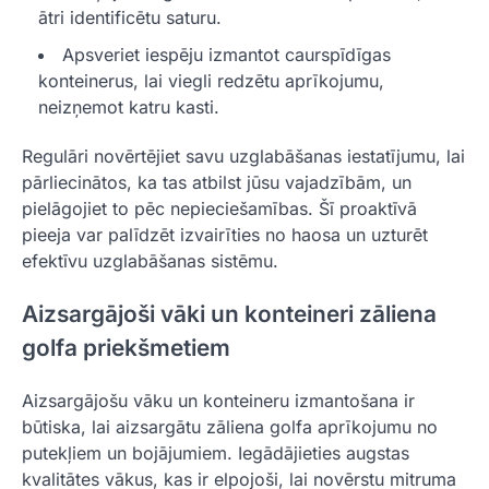
ātri identificētu saturu.
Apsveriet iespēju izmantot caurspīdīgas
konteinerus, lai viegli redzētu aprīkojumu,
neizņemot katru kasti.
Regulāri novērtējiet savu uzglabāšanas iestatījumu, lai
pārliecinātos, ka tas atbilst jūsu vajadzībām, un
pielāgojiet to pēc nepieciešamības. Šī proaktīvā
pieeja var palīdzēt izvairīties no haosa un uzturēt
efektīvu uzglabāšanas sistēmu.
Aizsargājoši vāki un konteineri zāliena
golfa priekšmetiem
Aizsargājošu vāku un konteineru izmantošana ir
būtiska, lai aizsargātu zāliena golfa aprīkojumu no
putekļiem un bojājumiem. Iegādājieties augstas
kvalitātes vākus, kas ir elpojoši, lai novērstu mitruma