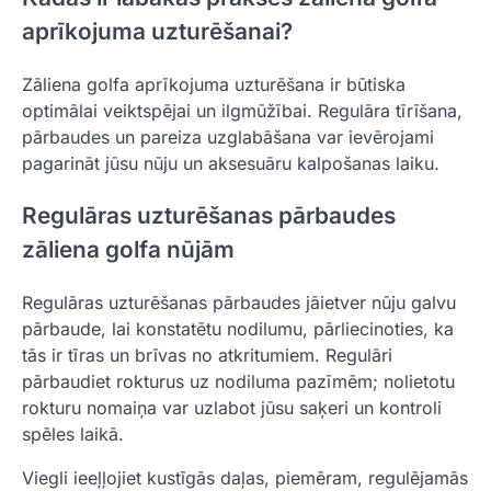
aprīkojuma uzturēšanai?
Zāliena golfa aprīkojuma uzturēšana ir būtiska
optimālai veiktspējai un ilgmūžībai. Regulāra tīrīšana,
pārbaudes un pareiza uzglabāšana var ievērojami
pagarināt jūsu nūju un aksesuāru kalpošanas laiku.
Regulāras uzturēšanas pārbaudes
zāliena golfa nūjām
Regulāras uzturēšanas pārbaudes jāietver nūju galvu
pārbaude, lai konstatētu nodilumu, pārliecinoties, ka
tās ir tīras un brīvas no atkritumiem. Regulāri
pārbaudiet rokturus uz nodiluma pazīmēm; nolietotu
rokturu nomaiņa var uzlabot jūsu saķeri un kontroli
spēles laikā.
Viegli ieeļļojiet kustīgās daļas, piemēram, regulējamās