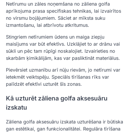
Netīrumu un zāles noņemšana no zāliena golfa
aprīkojuma prasa specifiskas tehnikas, lai izvairītos
no virsmu bojājumiem. Sāciet ar mīksta suku
izmantošanu, lai atbrīvotu atkritumus.
Stingriem netīrumiem ūdens un maiga ziepju
maisījums var būt efektīvs. Uzklājiet to ar drānu vai
sūkli un pēc tam rūpīgi noskalojiet. Izvairieties no
skarbām ķimikālijām, kas var pasliktināt materiālus.
Pievērsiet uzmanību arī nūju rievām, jo netīrumi var
ietekmēt veiktspēju. Speciāls tīrīšanas rīks var
palīdzēt efektīvi uzturēt šīs zonas.
Kā uzturēt zāliena golfa aksesuāru
izskatu
Zāliena golfa aksesuāru izskata uzturēšana ir būtiska
gan estētikai, gan funkcionalitātei. Regulāra tīrīšana