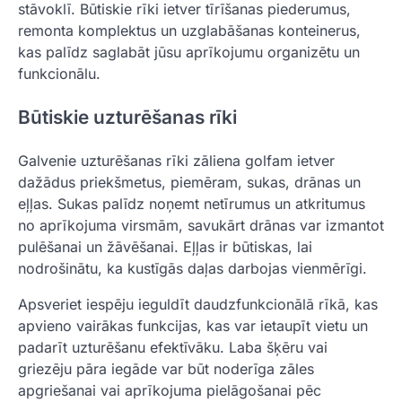
stāvoklī. Būtiskie rīki ietver tīrīšanas piederumus,
remonta komplektus un uzglabāšanas konteinerus,
kas palīdz saglabāt jūsu aprīkojumu organizētu un
funkcionālu.
Būtiskie uzturēšanas rīki
Galvenie uzturēšanas rīki zāliena golfam ietver
dažādus priekšmetus, piemēram, sukas, drānas un
eļļas. Sukas palīdz noņemt netīrumus un atkritumus
no aprīkojuma virsmām, savukārt drānas var izmantot
pulēšanai un žāvēšanai. Eļļas ir būtiskas, lai
nodrošinātu, ka kustīgās daļas darbojas vienmērīgi.
Apsveriet iespēju ieguldīt daudzfunkcionālā rīkā, kas
apvieno vairākas funkcijas, kas var ietaupīt vietu un
padarīt uzturēšanu efektīvāku. Laba šķēru vai
griezēju pāra iegāde var būt noderīga zāles
apgriešanai vai aprīkojuma pielāgošanai pēc