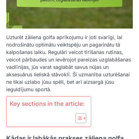
Uzturēt zāliena golfa aprīkojumu ir ļoti svarīgi, lai
nodrošinātu optimālu veiktspēju un pagarinātu tā
kalpošanas laiku. Regulāri veicot tīrīšanas rutīnas,
veicot pārbaudes un ievērojot pareizas uzglabāšanas
vadlīnijas, jūs varat saglabāt savus nūjas un
aksesuārus lieliskā stāvoklī. Šī uzmanība uzturēšanai
ne tikai uzlabo jūsu spēli, bet arī aizsargā jūsu
ieguldījumu sportā.
Key sections in the article:
Kādas ir labākās prakses zāliena golfa