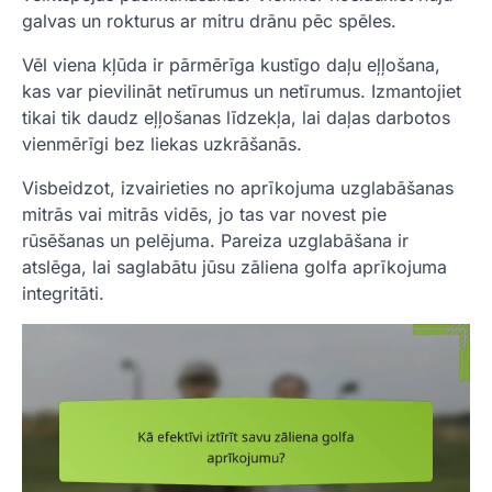
galvas un rokturus ar mitru drānu pēc spēles.
Vēl viena kļūda ir pārmērīga kustīgo daļu eļļošana,
kas var pievilināt netīrumus un netīrumus. Izmantojiet
tikai tik daudz eļļošanas līdzekļa, lai daļas darbotos
vienmērīgi bez liekas uzkrāšanās.
Visbeidzot, izvairieties no aprīkojuma uzglabāšanas
mitrās vai mitrās vidēs, jo tas var novest pie
rūsēšanas un pelējuma. Pareiza uzglabāšana ir
atslēga, lai saglabātu jūsu zāliena golfa aprīkojuma
integritāti.