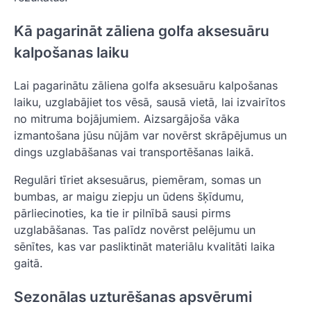
Kā pagarināt zāliena golfa aksesuāru
kalpošanas laiku
Lai pagarinātu zāliena golfa aksesuāru kalpošanas
laiku, uzglabājiet tos vēsā, sausā vietā, lai izvairītos
no mitruma bojājumiem. Aizsargājoša vāka
izmantošana jūsu nūjām var novērst skrāpējumus un
dings uzglabāšanas vai transportēšanas laikā.
Regulāri tīriet aksesuārus, piemēram, somas un
bumbas, ar maigu ziepju un ūdens šķīdumu,
pārliecinoties, ka tie ir pilnībā sausi pirms
uzglabāšanas. Tas palīdz novērst pelējumu un
sēnītes, kas var pasliktināt materiālu kvalitāti laika
gaitā.
Sezonālas uzturēšanas apsvērumi