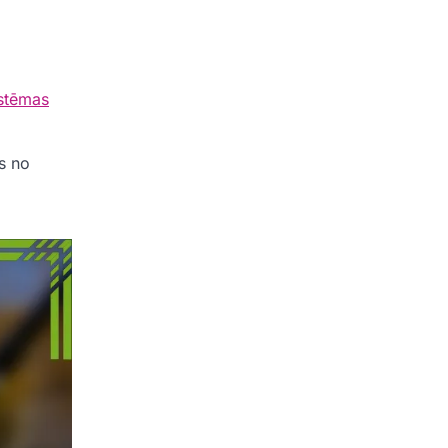
istēmas
s no