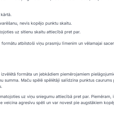
 kārtā.
varēšanu, nevis kopējo punktu skaitu.
joties uz sitienu skaitu attiecībā pret par.
o formātu atbilstoši viņu prasmju līmenim un vēlamajai sace
o izvēlētā formāta un jebkādiem piemērojamiem pielāgojum
ienu summa. Maču spēlē spēlētāji salīdzina punktus caurums
u.
amatojoties uz viņu sniegumu attiecībā pret par. Piemēram, 
de veicina agresīvu spēli un var novest pie augstākiem kopē