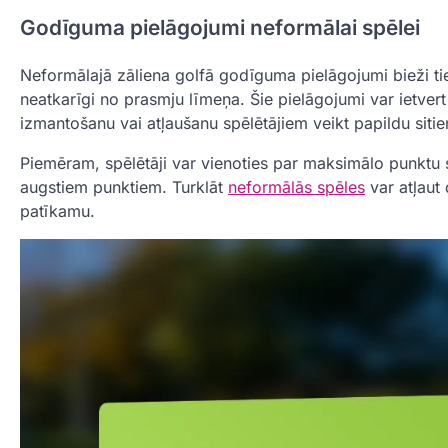
Godīguma pielāgojumi neformālai spēlei
Neformālajā zāliena golfā godīguma pielāgojumi bieži tiek 
neatkarīgi no prasmju līmeņa. Šie pielāgojumi var ietve
izmantošanu vai atļaušanu spēlētājiem veikt papildu siti
Piemēram, spēlētāji var vienoties par maksimālo punktu s
augstiem punktiem. Turklāt
neformālās spēles
var atļaut
patīkamu.