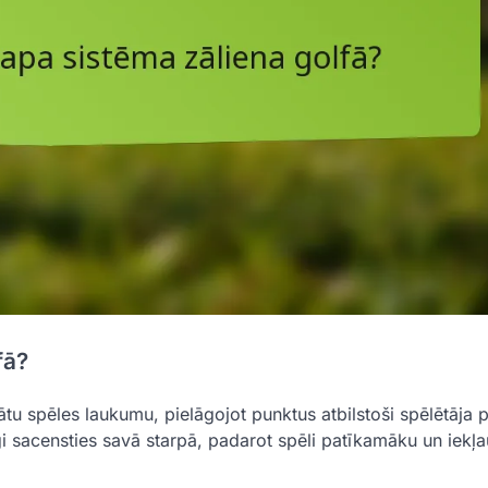
fā?
nātu spēles laukumu, pielāgojot punktus atbilstoši spēlētāja 
i sacensties savā starpā, padarot spēli patīkamāku un iekļ