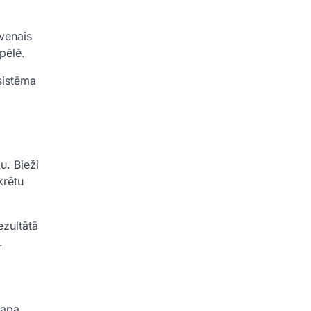
lvenais
pēlē.
sistēma
u. Bieži
krētu
ezultātā
.
kapa