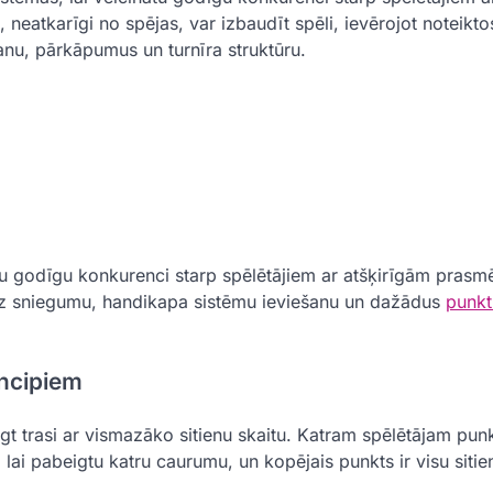
eatkarīgi no spējas, var izbaudīt spēli, ievērojot noteikto
nu, pārkāpumus un turnīra struktūru.
nātu godīgu konkurenci starp spēlētājiem ar atšķirīgām prasm
 uz sniegumu, handikapa sistēmu ieviešanu un dažādus
punkt
incipiem
igt trasi ar vismazāko sitienu skaitu. Katram spēlētājam punk
, lai pabeigtu katru caurumu, un kopējais punkts ir visu sit