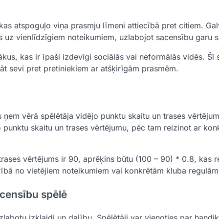
kas atspoguļo viņa prasmju līmeni attiecībā pret citiem. Ga
es uz vienlīdzīgiem noteikumiem, uzlabojot sacensību garu s
us, kas ir īpaši izdevīgi sociālās vai neformālās vidēs. Šī 
nāt sevi pret pretiniekiem ar atšķirīgām prasmēm.
s ņem vērā spēlētāja vidējo punktu skaitu un trases vērtējum
o punktu skaitu un trases vērtējumu, pēc tam reizinot ar kon
trases vērtējums ir 90, aprēķins būtu (100 – 90) * 0.8, kas r
arībā no vietējiem noteikumiem vai konkrētām kluba regulām
censību spēlē
zlabotu izklaidi un dalību. Spēlētāji var vienoties par handi