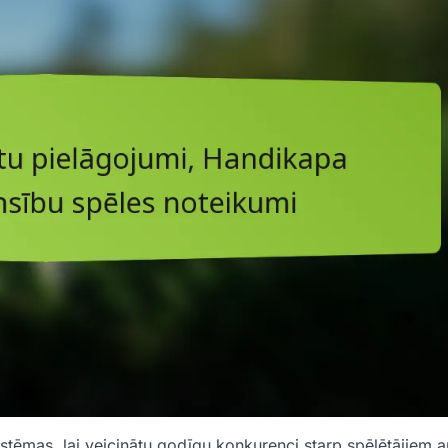
tēmas, lai veicinātu godīgu konkurenci starp spēlētājiem a