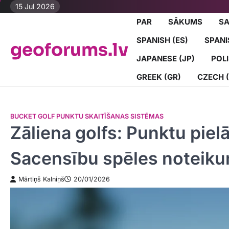
Skip
15 Jul 2026
to
PAR
SĀKUMS
SA
content
SPANISH (ES)
SPANI
geoforums.lv
JAPANESE (JP)
POLI
GREEK (GR)
CZECH 
BUCKET GOLF PUNKTU SKAITĪŠANAS SISTĒMAS
Zāliena golfs: Punktu pie
Sacensību spēles noteiku
Mārtiņš Kalniņš
20/01/2026