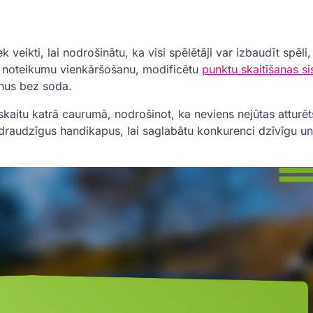
veikti, lai nodrošinātu, ka visi spēlētāji var izbaudīt spēli,
rt noteikumu vienkāršošanu, modificētu
punktu skaitīšanas s
enus bez soda.
kaitu katrā caurumā, nodrošinot, ka neviens nejūtas atturēt
 draudzīgus handikapus, lai saglabātu konkurenci dzīvīgu un