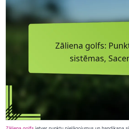
Zāliena golfs
ietver punktu pielāgojumus un handikapa sis