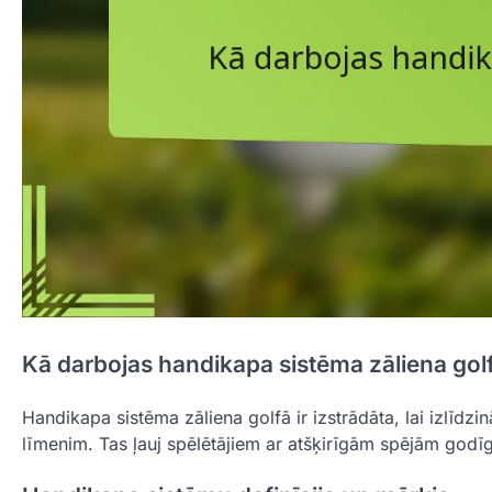
Kā darbojas handikapa sistēma zāliena gol
Handikapa sistēma zāliena golfā ir izstrādāta, lai izlīdzi
līmenim. Tas ļauj spēlētājiem ar atšķirīgām spējām godīg