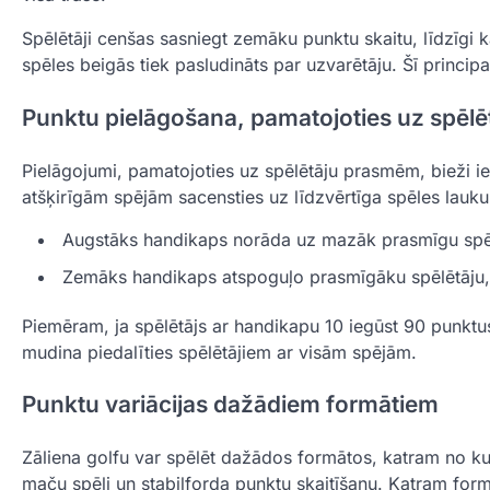
Spēlētāji cenšas sasniegt zemāku punktu skaitu, līdzīgi 
spēles beigās tiek pasludināts par uzvarētāju. Šī principa
Punktu pielāgošana, pamatojoties uz spēl
Pielāgojumi, pamatojoties uz spēlētāju prasmēm, bieži i
atšķirīgām spējām sacensties uz līdzvērtīga spēles lauku
Augstāks handikaps norāda uz mazāk prasmīgu spēlē
Zemāks handikaps atspoguļo prasmīgāku spēlētāju
Piemēram, ja spēlētājs ar handikapu 10 iegūst 90 punktus
mudina piedalīties spēlētājiem ar visām spējām.
Punktu variācijas dažādiem formātiem
Zāliena golfu var spēlēt dažādos formātos, katram no kuri
maču spēli un stabilforda punktu skaitīšanu. Katram formā