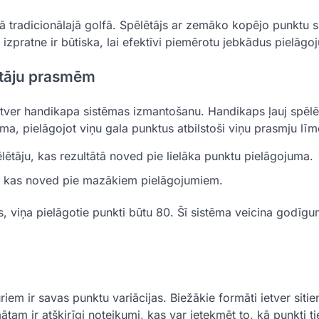
kā tradicionālajā golfā. Spēlētājs ar zemāko kopējo punktu s
 izpratne ir būtiska, lai efektīvi piemērotu jebkādus pielāgo
ētāju prasmēm
etver handikapa sistēmas izmantošanu. Handikaps ļauj spēlē
ma, pielāgojot viņu gala punktus atbilstoši viņu prasmju lī
tāju, kas rezultātā noved pie lielāka punktu pielāgojuma.
, kas noved pie mazākiem pielāgojumiem.
, viņa pielāgotie punkti būtu 80. Šī sistēma veicina godīg
em ir savas punktu variācijas. Biežākie formāti ietver sitien
tam ir atšķirīgi noteikumi, kas var ietekmēt to, kā punkti ti