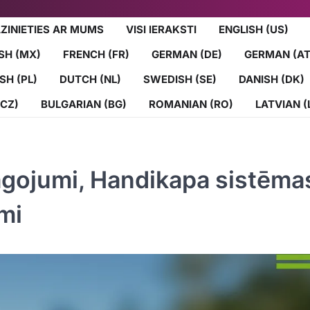
ZINIETIES AR MUMS
VISI IERAKSTI
ENGLISH (US)
SH (MX)
FRENCH (FR)
GERMAN (DE)
GERMAN (AT
SH (PL)
DUTCH (NL)
SWEDISH (SE)
DANISH (DK)
(CZ)
BULGARIAN (BG)
ROMANIAN (RO)
LATVIAN (
lāgojumi, Handikapa sistēma
mi