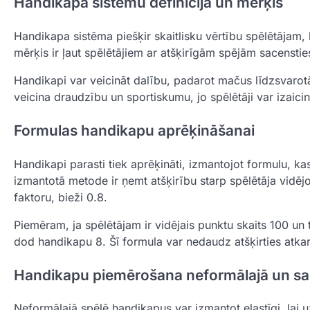
Handikapa sistēmu definīcija un mērķis
Handikapa sistēma piešķir skaitlisku vērtību spēlētājam, 
mērķis ir ļaut spēlētājiem ar atšķirīgām spējām sacensti
Handikapi var veicināt dalību, padarot mačus līdzsvarotāk
veicina draudzību un sportiskumu, jo spēlētāji var izaici
Formulas handikapu aprēķināšanai
Handikapi parasti tiek aprēķināti, izmantojot formulu, ka
izmantotā metode ir ņemt atšķirību starp spēlētāja vidēj
faktoru, bieži 0.8.
Piemēram, ja spēlētājam ir vidējais punktu skaits 100 un 
dod handikapu 8. Šī formula var nedaudz atšķirties atk
Handikapu piemērošana neformālajā un sa
Neformālajā spēlē handikapus var izmantot elastīgi, lai u