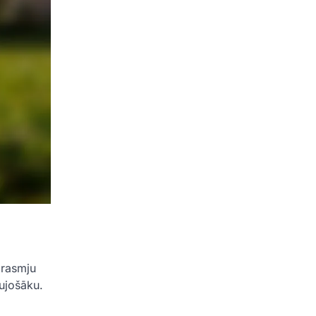
prasmju
aujošāku.