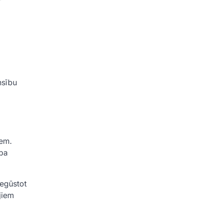
nsību
iem.
 pa
iegūstot
jiem