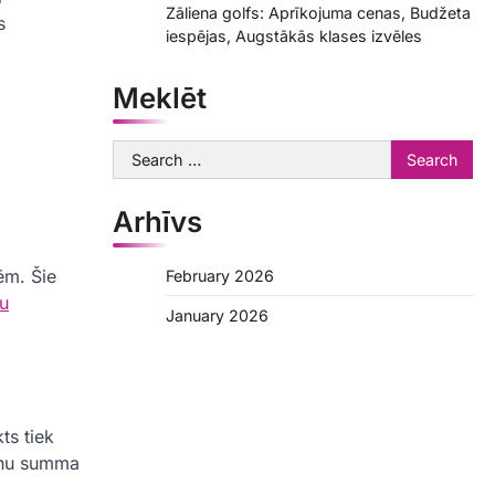
Zāliena golfs: Aprīkojuma cenas, Budžeta
s
iespējas, Augstākās klases izvēles
Meklēt
Search
for:
Arhīvs
ēm. Šie
February 2026
u
January 2026
ts tiek
ienu summa