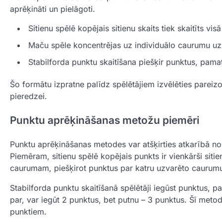
aprēķināti un pielāgoti.
Sitienu spēlē kopējais sitienu skaits tiek skaitīts visā
Maču spēle koncentrējas uz individuālo caurumu uz
Stabilforda punktu skaitīšana piešķir punktus, pamato
Šo formātu izpratne palīdz spēlētājiem izvēlēties pareiz
pieredzei.
Punktu aprēķināšanas metožu piemēri
Punktu aprēķināšanas metodes var atšķirties atkarībā n
Piemēram, sitienu spēlē kopējais punkts ir vienkārši sit
caurumam, piešķirot punktus par katru uzvarēto caurum
Stabilforda punktu skaitīšanā spēlētāji iegūst punktus, p
par, var iegūt 2 punktus, bet putnu – 3 punktus. Šī meto
punktiem.