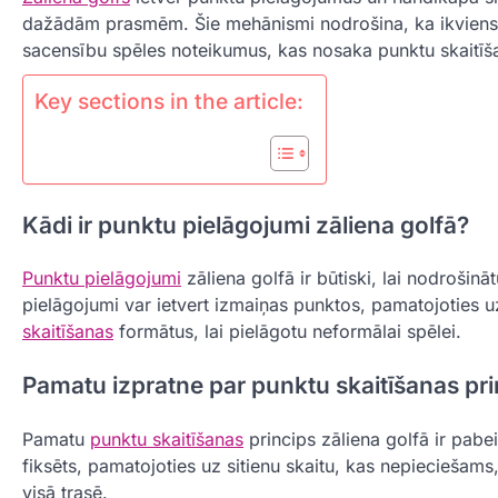
dažādām prasmēm. Šie mehānismi nodrošina, ka ikviens, n
sacensību spēles noteikumus, kas nosaka punktu skaitīša
Key sections in the article:
Kādi ir punktu pielāgojumi zāliena golfā?
Punktu pielāgojumi
zāliena golfā ir būtiski, lai nodroši
pielāgojumi var ietvert izmaiņas punktos, pamatojoties
skaitīšanas
formātus, lai pielāgotu neformālai spēlei.
Pamatu izpratne par punktu skaitīšanas pr
Pamatu
punktu skaitīšanas
princips zāliena golfā ir pabe
fiksēts, pamatojoties uz sitienu skaitu, kas nepieciešams
visā trasē.